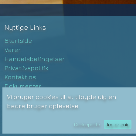
Nyttige Links
Startside
Varer
Handelsbetingelser
Privatlivspolitik
Kontakt os
Dokumenter
Vi bruger cookies til at tilbyde dig en
bedre bruger oplevelse.
Zieaz.Net
Cookiepolitik
Jeg er enig
Workshops: inspiration for fremtiden