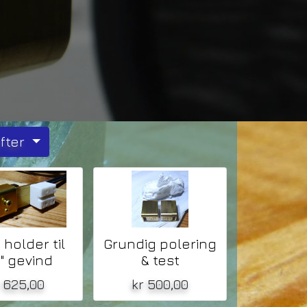
efter
holder til
Grundig polering
" gevind
& test
r
625,00
kr
500,00