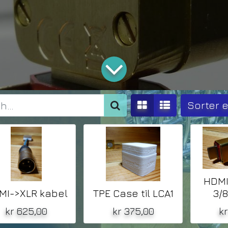
Sorter 
HDMI 
MI->XLR kabel
TPE Case til LCA1
3/8
kr
625,00
kr
375,00
k