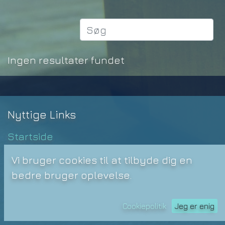
Ingen resultater fundet
Nyttige Links
Startside
Varer
Vi bruger cookies til at tilbyde dig en
Handelsbetingelser
bedre bruger oplevelse.
Privatlivspolitik
Kontakt os
Cookiepolitik
Jeg er enig
Dokumenter