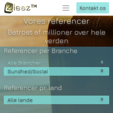
Kontakt os
Vores referencer
Betroet af millioner over hele
verden
Referencer per Branche
0
Alle Brancher
0
Sundhed/Social
Referencer pr. land
0
Alle lande