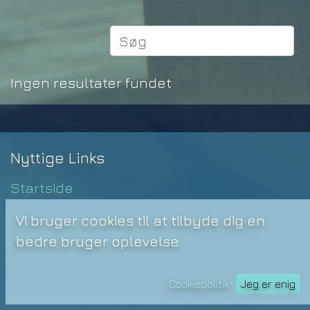
Ingen resultater fundet
Nyttige Links
Startside
Varer
Vi bruger cookies til at tilbyde dig en
Handelsbetingelser
bedre bruger oplevelse.
Privatlivspolitik
Kontakt os
Cookiepolitik
Jeg er enig
Dokumenter