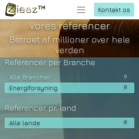
Kontakt os
Vores referencer
Betroet af millioner over hele
verden
Referencer per Branche
0
Alle Brancher
0
Energiforsyning
Referencer pr. land
0
Alle lande